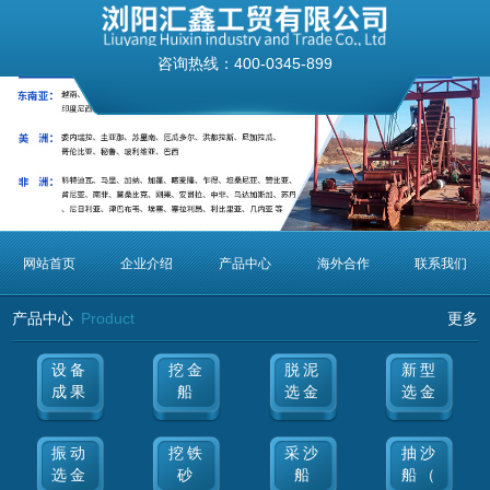
咨询热线：
400-0345-899
网站首页
企业介绍
产品中心
海外合作
联系我们
产品中心
Product
更多
设备
挖金
脱泥
新型
成果
船
选金
选金
振动
挖铁
采沙
抽沙
选金
砂
船
船（