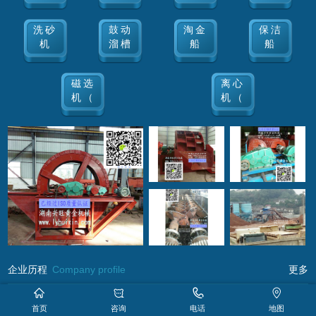
洗砂
鼓动
淘金
保洁
机
溜槽
船
船
磁选
离心
机（
机（
企业历程
Company profile
更多
浏阳汇鑫机械（原 浏阳兴旺黄金机械 挖金船 磁选机制造厂）​，
首页
咨询
电话
地图