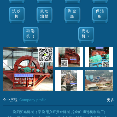
洗砂
鼓动
淘金
保洁
机
溜槽
船
船
磁选
离心
机（
机（
企业历程
Company profile
更多
浏阳汇鑫机械（原 浏阳兴旺黄金机械 挖金船 磁选机制造厂）​，