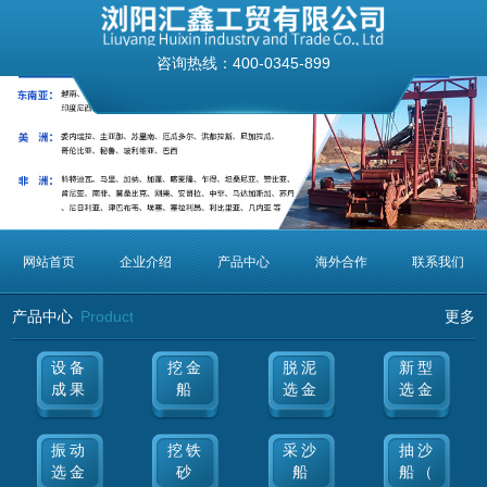
咨询热线：
400-0345-899
网站首页
企业介绍
产品中心
海外合作
联系我们
产品中心
Product
更多
设备
挖金
脱泥
新型
成果
船
选金
选金
振动
挖铁
采沙
抽沙
选金
砂
船
船（