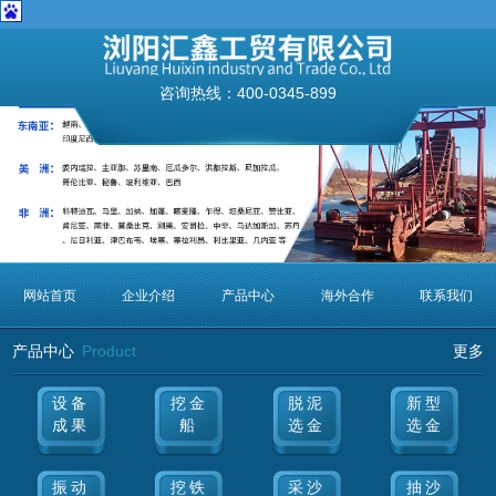
咨询热线：
400-0345-899
网站首页
企业介绍
产品中心
海外合作
联系我们
产品中心
Product
更多
设备
挖金
脱泥
新型
成果
船
选金
选金
振动
挖铁
采沙
抽沙