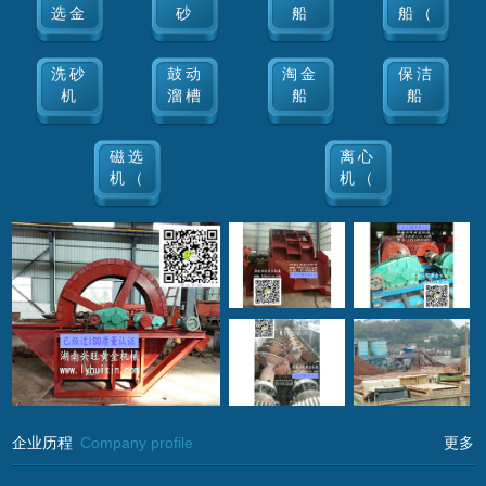
选金
砂
船
船（
洗砂
鼓动
淘金
保洁
机
溜槽
船
船
磁选
离心
机（
机（
企业历程
Company profile
更多