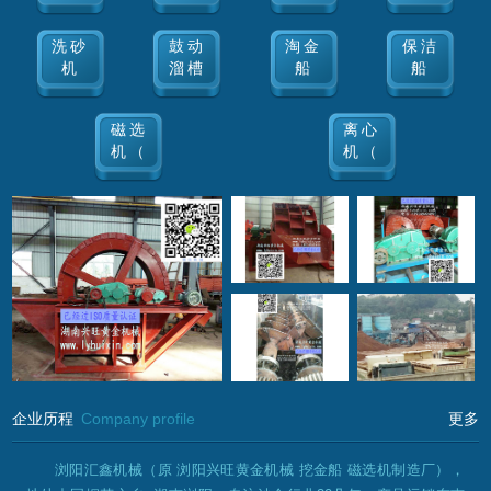
洗砂
鼓动
淘金
保洁
机
溜槽
船
船
磁选
离心
机（
机（
企业历程
Company profile
更多
浏阳汇鑫机械（原 浏阳兴旺黄金机械 挖金船 磁选机制造厂）​，