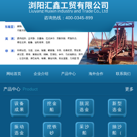
咨询热线：
400-0345-899
网站首页
企业介绍
产品中心
海外合作
联系我们
产品中心
Product
更多
设备
挖金
脱泥
新型
成果
船
选金
选金
振动
挖铁
采沙
抽沙
选金
砂
船
船（